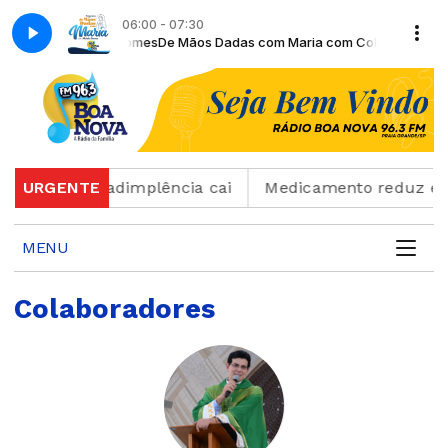
06:00 - 07:30
aborador Moiséis Gomes
De Mãos Dadas com Maria com Colaborador Mo
 82%, mas inadimplência cai
URGENTE
Medicamento reduz em a
MENU
Colaboradores