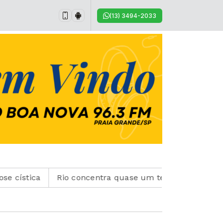
(13) 3494-2033
 cística
Rio concentra quase um terço de casos de ex