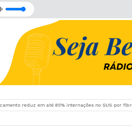
 Comunicação - Retransmissão com Rede Imaculada de Comunicação
ento reduz em até 85% internações no SUS por fibrose