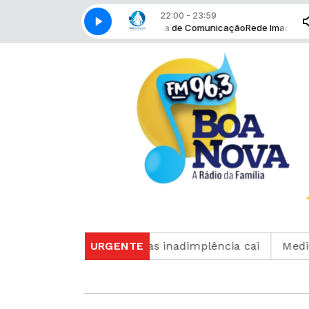
22:00 - 23:59
Retransmissão com Rede Imaculada de Comunicação
Rede Imaculada de
mílias sobe para 82%, mas inadimplência cai
URGENTE
Medicam