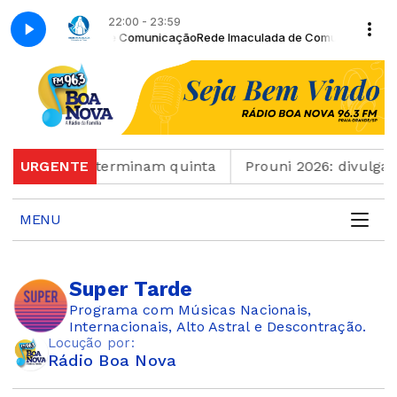
22:00 - 23:59
m Rede Imaculada de Comunicação
Rede Imaculada de Comunicação - R
em português terminam quinta
URGENTE
Prouni 2026: divulgad
MENU
Super Tarde
Programa com Músicas Nacionais,
Internacionais, Alto Astral e Descontração.
Locução por:
Rádio Boa Nova