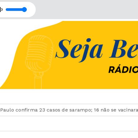
Retransmissão com Rede Imaculada de Comunicação
confirma 23 casos de sarampo; 16 não se vacinaram