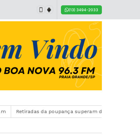
(13) 3494-2033
Retiradas da poupança superam depósitos em R$ 7,15 bil