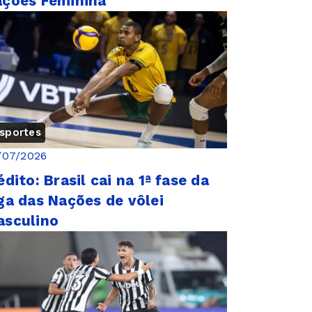
ções Feminina
sportes
/07/2026
édito: Brasil cai na 1ª fase da
ga das Nações de vôlei
asculino