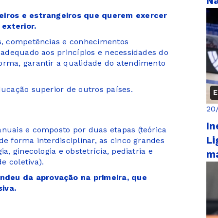
Na
leiros e estrangeiros que querem exercer
 exterior.
es, competências e conhecimentos
l adequado aos princípios e necessidades do
orma, garantir a qualidade do atendimento
ducação superior de outros países.
E
20
In
anuais e composto por duas etapas (teórica
Li
de forma interdisciplinar, as cinco grandes
a, ginecologia e obstetrícia, pediatria e
m
e coletiva).
ndeu da aprovação na primeira, que
iva.