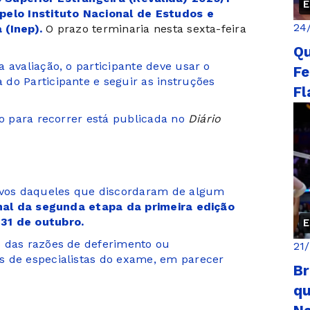
E
pelo Instituto Nacional de Estudos e
24
 (Inep).
O prazo terminaria nesta sexta-feira
Qu
 avaliação, o participante deve usar o
Fe
 do Participante e seguir as instruções
Fl
zo para recorrer está publicada no
Diário
tivos daqueles que discordaram de algum
nal da segunda etapa da primeira edição
31 de outubro.
E
o das razões de deferimento ou
21
s de especialistas do exame, em parecer
Br
qu