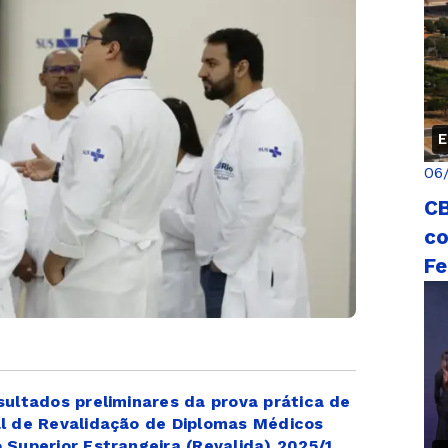
E
06
CB
co
Fe
sultados preliminares da prova prática de
al de Revalidação de Diplomas Médicos
 Superior Estrangeira (Revalida) 2025/1