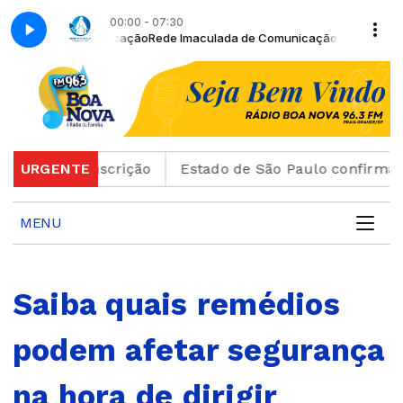
00:00 - 07:30
de Comunicação
Rede Imaculada de Comunicação - Retransmissão com
o de inscrição
URGENTE
Estado de São Paulo confirma 23 cas
MENU
Saiba quais remédios
podem afetar segurança
na hora de dirigir