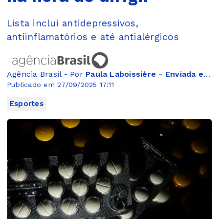
Lista inclui antidepressivos,
antiinflamatórios e até antialérgicos
Agência Brasil - Por
Paula Laboissière - Enviada especial*
Publicado em 27/09/2025 17:11
Esportes