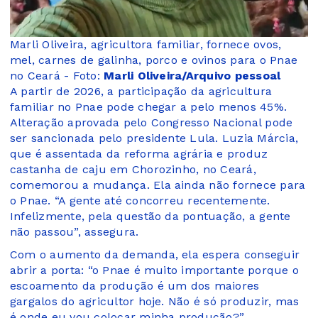
Marli Oliveira, agricultora familiar, fornece ovos,
mel, carnes de galinha, porco e ovinos para o Pnae
no Ceará - Foto:
Marli Oliveira/Arquivo pessoal
A partir de 2026, a participação da agricultura
familiar no Pnae pode chegar a pelo menos 45%.
Alteração aprovada pelo Congresso Nacional pode
ser sancionada pelo presidente Lula. Luzia Márcia,
que é assentada da reforma agrária e produz
castanha de caju em Chorozinho, no Ceará,
comemorou a mudança. Ela ainda não fornece para
o Pnae. “A gente até concorreu recentemente.
Infelizmente, pela questão da pontuação, a gente
não passou”, assegura.
Com o aumento da demanda, ela espera conseguir
abrir a porta: “o Pnae é muito importante porque o
escoamento da produção é um dos maiores
gargalos do agricultor hoje. Não é só produzir, mas
é onde eu vou colocar minha produção?”.