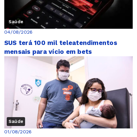
Saúde
04/08/2026
SUS terá 100 mil teleatendimentos
mensais para vício em bets
Saúde
01/08/2026