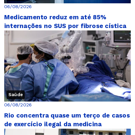
06/08/2026
Medicamento reduz em até 85%
internações no SUS por fibrose cística
Saúde
06/08/2026
Rio concentra quase um terço de casos
de exercício ilegal da medicina