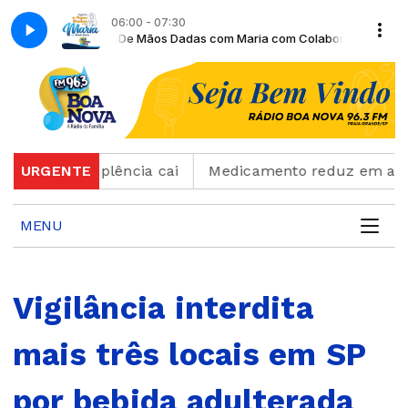
06:00 - 07:30
Moiséis Gomes
De Mãos Dadas com Maria com Colaborador Moiséis Gom
 inadimplência cai
URGENTE
Medicamento reduz em até 85% in
MENU
Vigilância interdita
mais três locais em SP
por bebida adulterada