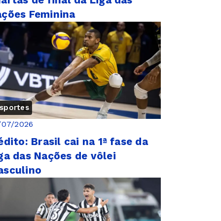
artas de final da Liga das
ções Feminina
sportes
/07/2026
édito: Brasil cai na 1ª fase da
ga das Nações de vôlei
asculino