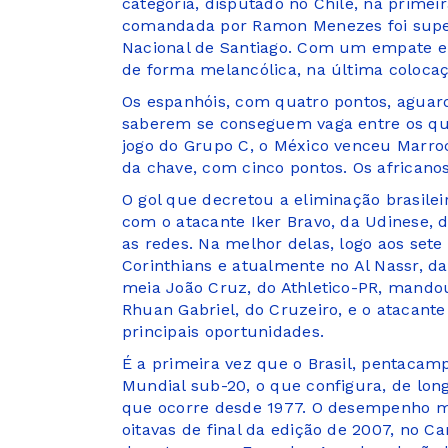
categoria, disputado no Chile, na primeir
comandada por Ramon Menezes foi supera
Nacional de Santiago. Com um empate e 
de forma melancólica, na última coloca
Os espanhóis, com quatro pontos, aguar
saberem se conseguem vaga entre os qua
jogo do Grupo C, o México venceu Marro
da chave, com cinco pontos. Os africanos
O gol que decretou a eliminação brasile
com o atacante Iker Bravo, da Udinese, da
as redes. Na melhor delas, logo aos sete 
Corinthians e atualmente no Al Nassr, d
meia João Cruz, do Athletico-PR, mandou
Rhuan Gabriel, do Cruzeiro, e o atacante
principais oportunidades.
É a primeira vez que o Brasil, pentacam
Mundial sub-20, o que configura, de lon
que ocorre desde 1977. O desempenho ma
oitavas de final da edição de 2007, no