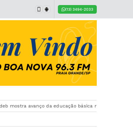
(13) 3494-2033
tra avanço da educação básica no país
CBF reforça 