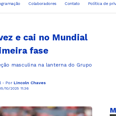
ogramação
Colaboradores
Contato
Política de pr
vez e cai no Mundial
imeira fase
eção masculina na lanterna do Grupo
l - Por
Lincoln Chaves
5/10/2025 11:36
M