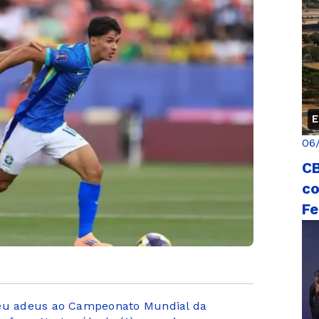
E
06
CB
co
Fe
deu adeus ao Campeonato Mundial da