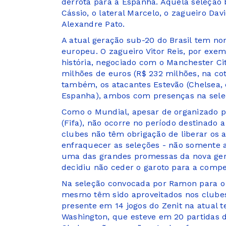
derrota para a Espanha. Aquela seleção b
Cássio, o lateral Marcelo, o zagueiro Da
Alexandre Pato.
A atual geração sub-20 do Brasil tem no
europeu. O zagueiro Vitor Reis, por exem
história, negociado com o Manchester Cit
milhões de euros (R$ 232 milhões, na c
também, os atacantes Estevão (Chelsea, d
Espanha), ambos com presenças na seleçã
Como o Mundial, apesar de organizado p
(Fifa), não ocorre no período destinado a 
clubes não têm obrigação de liberar os 
enfraquecer as seleções - não somente a
uma das grandes promessas da nova geraç
decidiu não ceder o garoto para a compe
Na seleção convocada por Ramon para o M
mesmo têm sido aproveitados nos clube
presente em 14 jogos do Zenit na atual
Washington, que esteve em 20 partidas 