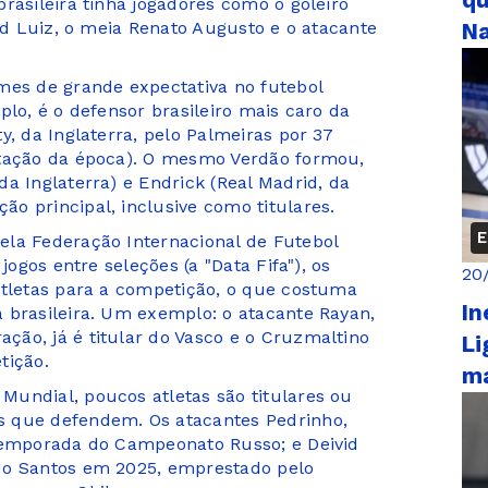
qu
rasileira tinha jogadores como o goleiro
vid Luiz, o meia Renato Augusto e o atacante
Na
mes de grande expectativa no futebol
plo, é o defensor brasileiro mais caro da
y, da Inglaterra, pelo Palmeiras por 37
otação da época). O mesmo Verdão formou,
a Inglaterra) e Endrick (Real Madrid, da
o principal, inclusive como titulares.
E
ela Federação Internacional de Futebol
jogos entre seleções (a "Data Fifa"), os
20
atletas para a competição, o que costuma
In
 brasileira. Um exemplo: o atacante Rayan,
ão, já é titular do Vasco e o Cruzmaltino
Li
tição.
m
undial, poucos atletas são titulares ou
s que defendem. Os atacantes Pedrinho,
 temporada do Campeonato Russo; e Deivid
do Santos em 2025, emprestado pelo