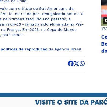
rvas no Chile.
l veio com o título do Sul-Americano da
rém, foi marcada por uma goleada por 6 a 0
da na primeira fase. No ano passado, a
E
im sub-23 - já havia sido eliminada no Pré-
17
s, na França. Em 2023, na Copa do Mundo
, para Israel.
Co
Bo
s
políticas de reprodução
da Agência Brasil.
do