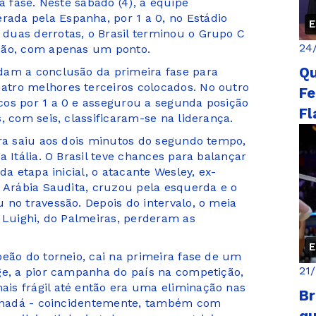
a fase. Neste sábado (4), a equipe
da pela Espanha, por 1 a 0, no Estádio
E
duas derrotas, o Brasil terminou o Grupo C
24
ção, com apenas um ponto.
Qu
dam a conclusão da primeira fase para
tro melhores terceiros colocados. No outro
Fe
cos por 1 a 0 e assegurou a segunda posição
Fl
, com seis, classificaram-se na liderança.
ira saiu aos dois minutos do segundo tempo,
 Itália. O Brasil teve chances para balançar
da etapa inicial, o atacante Wesley, ex-
a Arábia Saudita, cruzou pela esquerda e o
 no travessão. Depois do intervalo, o meia
 Luighi, do Palmeiras, perderam as
E
peão do torneio, cai na primeira fase de um
21
ge, a pior campanha do país na competição,
is frágil até então era uma eliminação nas
Br
 Canadá - coincidentemente, também com