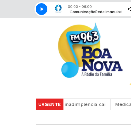
00:00 - 06:00
o com Rede Imaculada de Comunicação
Rede Imaculada de Comunicaçã
sobe para 82%, mas inadimplência cai
URGENTE
Medicamento r