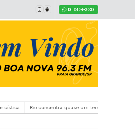
(13) 3494-2033
a
Rio concentra quase um terço de casos de exercício