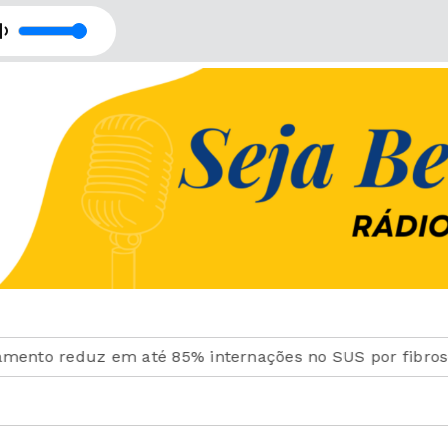
o - Retransmissão com Rede Imaculada de Comunicação
eduz em até 85% internações no SUS por fibrose cístic