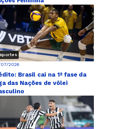
ções Feminina
sportes
/07/2026
édito: Brasil cai na 1ª fase da
ga das Nações de vôlei
asculino