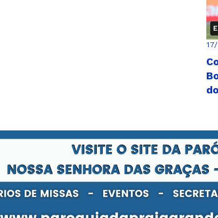
E
17
Co
Bo
do