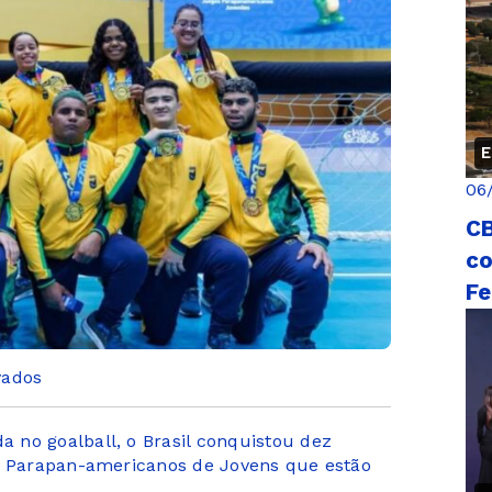
E
06
CB
co
Fe
vados
 no goalball, o Brasil conquistou dez
os Parapan-americanos de Jovens que estão