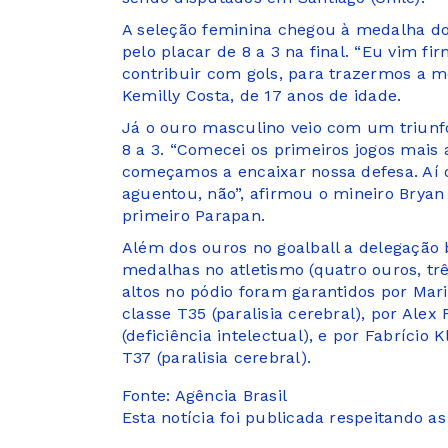
A seleção feminina chegou à medalha do
pelo placar de 8 a 3 na final. “Eu vim f
contribuir com gols, para trazermos a me
Kemilly Costa, de 17 anos de idade.
Já o ouro masculino veio com um triunf
8 a 3. “Comecei os primeiros jogos mais
começamos a encaixar nossa defesa. Aí o
aguentou, não”, afirmou o mineiro Bryan
primeiro Parapan.
Além dos ouros no goalball a delegação b
medalhas no atletismo (quatro ouros, tr
altos no pódio foram garantidos por Mar
classe T35 (paralisia cerebral), por Alex
(deficiência intelectual), e por Fabrício
T37 (paralisia cerebral).
Fonte: Agência Brasil
Esta notícia foi publicada respeitando a