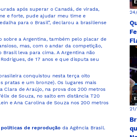
E
urada após superar o Canadá, de virada,
24
irme e forte, pude ajudar meu time e
Qu
dalha para o Brasil”, declarou a brasiliense
Fe
o sobre a Argentina, também pelo placar de
Fl
 ansioso, mas, com o andar da competição,
 Brasil leva para cima. A Argentina não
 Rodrigues, de 17 anos e que disputa seu
rasileira conquistou nesta terça oito
ês pratas e um bronze). Os lugares mais
ia Clara de Araújo, na prova dos 200 metros
 Félix de Souza, no salto em distância T20
E
 Klein e Ana Carolina de Souza nos 200 metros
21
Br
s
políticas de reprodução
da Agência Brasil.
qu