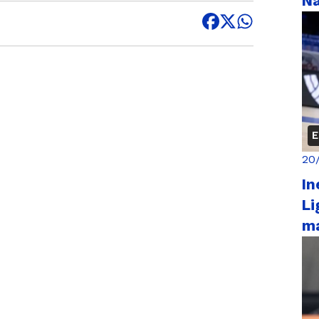
Na
E
20
In
Li
m