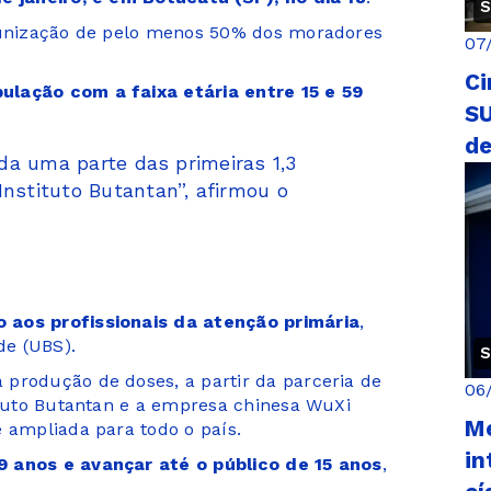
S
imunização de pelo menos 50% dos moradores
07
Ci
lação com a faixa etária entre 15 e 59
S
de
ada uma parte das primeiras 1,3
nstituto Butantan”, afirmou o
 aos profissionais da atenção primária
,
de (UBS).
S
produção de doses, a partir da parceria de
06
tituto Butantan e a empresa chinesa WuXi
M
e ampliada para todo o país.
in
9 anos e avançar até o público de 15 anos
,