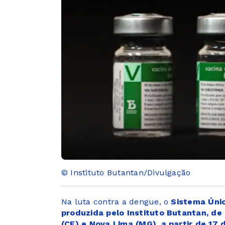
© Instituto Butantan/Divulgação
Na luta contra a dengue, o
Sistema Únic
produzida pelo Instituto Butantan, d
(CE) e Nova Lima (MG), a partir de 17 d