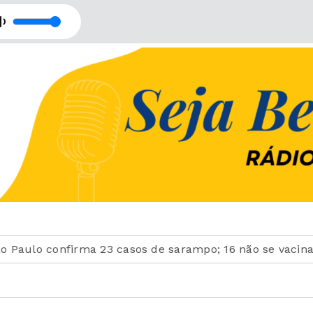
o - Retransmissão com Rede Imaculada de Comunicação
o confirma 23 casos de sarampo; 16 não se vacinaram