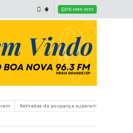
(13) 3494-2033
Retiradas da poupança superam depósitos em R$ 7,15 