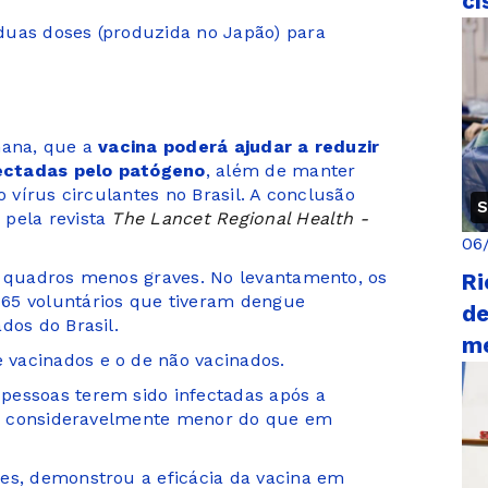
cí
duas doses (produzida no Japão) para
mana, que a
vacina poderá ajudar a reduzir
ectadas pelo patógeno
, além de manter
o vírus circulantes no Brasil. A conclusão
S
 pela revista
The Lancet Regional Health -
06
, quadros menos graves. No levantamento, os
Ri
65 voluntários que tiveram dengue
de
dos do Brasil.
me
 vacinados e o de não vacinados.
pessoas terem sido infectadas após a
foi consideravelmente menor do que em
es, demonstrou a eficácia da vacina em