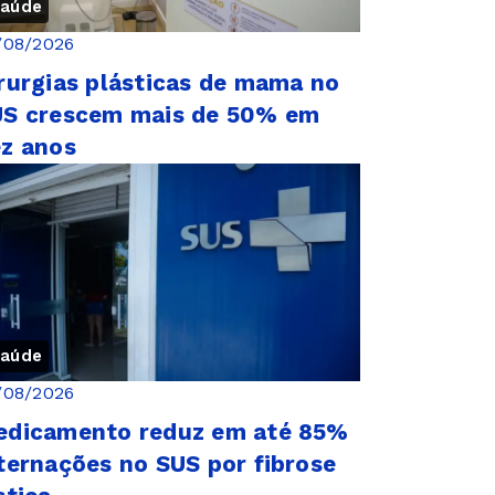
aúde
/08/2026
rurgias plásticas de mama no
US crescem mais de 50% em
z anos
aúde
/08/2026
edicamento reduz em até 85%
ternações no SUS por fibrose