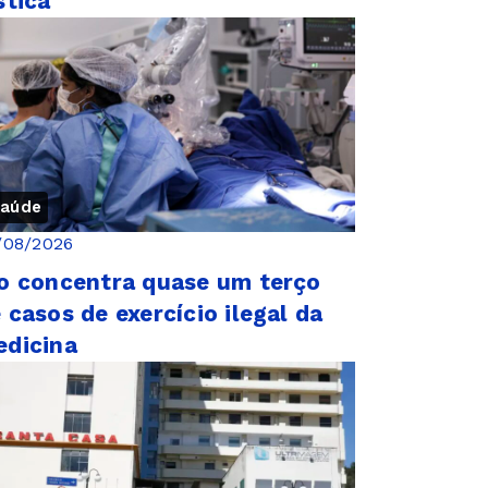
stica
aúde
/08/2026
o concentra quase um terço
 casos de exercício ilegal da
dicina