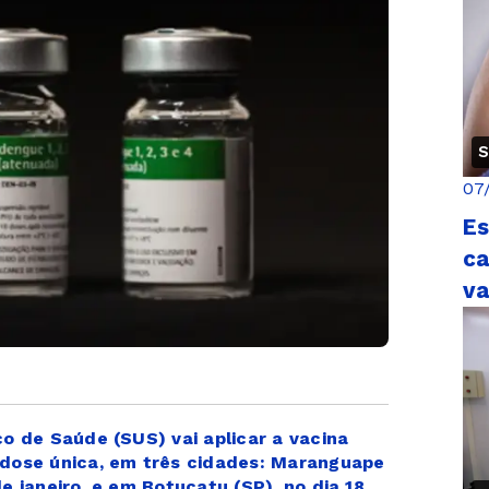
S
07
Es
ca
v
o de Saúde (SUS) vai aplicar a vacina
e dose única, em três cidades: Maranguape
e janeiro, e em Botucatu (SP), no dia 18
.