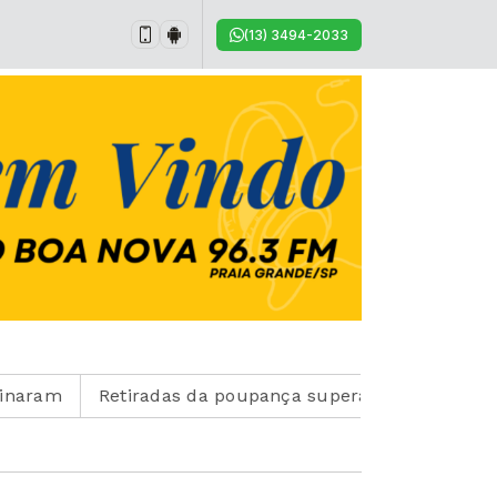
(13) 3494-2033
Retiradas da poupança superam depósitos em R$ 7,15