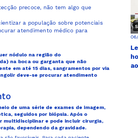
ecção precoce, não tem algo que
ientizar a população sobre potenciais
S
rocurar atendimento médico para
06
Le
uer nódulo na região do
ho
ida) na boca ou garganta que não
a
nte em até 15 dias, sangramentos por via
 engolir deve-se procurar atendimento
nto
 meio de uma série de exames de imagem,
ica, seguidos por biópsia. Após o
multidisciplinar e pode incluir cirurgia,
terapia, dependendo da gravidade.
a são favoráveis. Para cada paciente