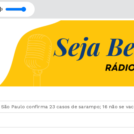
h Thomas
om Universidade Católica de Santos
lo confirma 23 casos de sarampo; 16 não se vacinaram