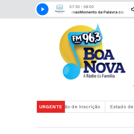
07:30 - 08:00
) com Universidade Católica de Santos
a Palavra com Pe. Joseph Thomas
Momento da Palavra com Pe. Josep
De olho na notícia (UNISANTOS) c
m consultar o cartão de inscrição
URGENTE
Estado de São Pau