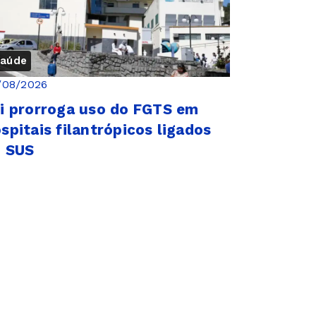
aúde
/08/2026
i prorroga uso do FGTS em
spitais filantrópicos ligados
o SUS