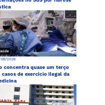
ternações no SUS por fibrose
stica
aúde
/08/2026
o concentra quase um terço
 casos de exercício ilegal da
dicina