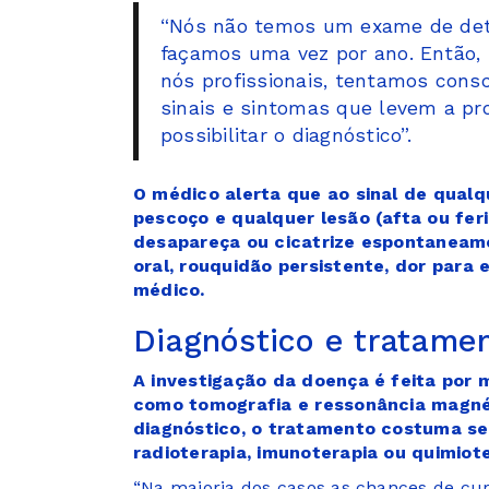
“Nós não temos um exame de det
façamos uma vez por ano. Então,
nós profissionais, tentamos consc
sinais e sintomas que levem a p
possibilitar o diagnóstico”.
O médico alerta que ao sinal de qualq
pescoço e qualquer lesão (afta ou fer
desapareça ou cicatrize espontaneame
oral, rouquidão persistente, dor para
médico.
Diagnóstico e tratame
A investigação da doença é feita por
como tomografia e ressonância magnét
diagnóstico, o tratamento costuma ser 
radioterapia, imunoterapia ou quimio
“Na maioria dos casos as chances de cur