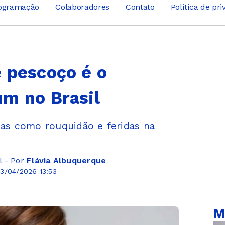
ogramação
Colaboradores
Contato
Política de pr
 pescoço é o
m no Brasil
mas como rouquidão e feridas na
l - Por
Flávia Albuquerque
3/04/2026 13:53
M