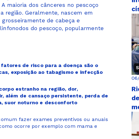
in
. A maioria dos cânceres no pescoço
cí
sa região. Geralmente, nascem em
 grosseiramente de cabeça e
 linfonodos do pescoço, popularmente
 fatores de risco para a doença são o
S
cas, exposição ao tabagismo e infecção
06
Ri
orpo estranho na região, dor,
r, além de cansaço persistente, perda de
de
a, suor noturno e desconforto
me
 comum fazer exames preventivos ou anuais
, como ocorre por exemplo com mama e