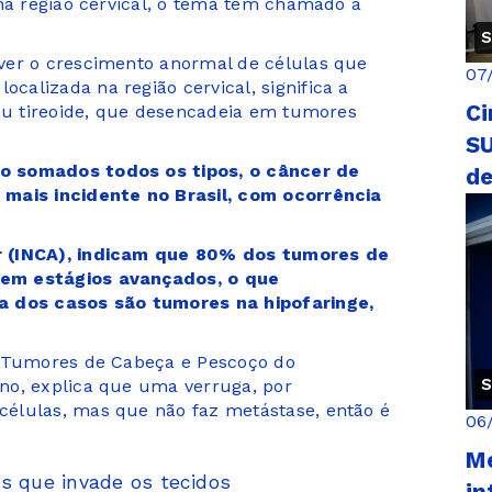
 na região cervical, o tema tem chamado a
S
ver o crescimento anormal de células que
07
alizada na região cervical, significa a
Ci
 ou tireoide, que desencadeia em tumores
S
o somados todos os tipos, o câncer de
de
 mais incidente no Brasil, com ocorrência
r (INCA), indicam que 80% dos tumores de
 em estágios avançados, o que
a dos casos são tumores na hipofaringe,
m Tumores de Cabeça e Pescoço do
S
no, explica que uma verruga, por
élulas, mas que não faz metástase, então é
06
M
s que invade os tecidos