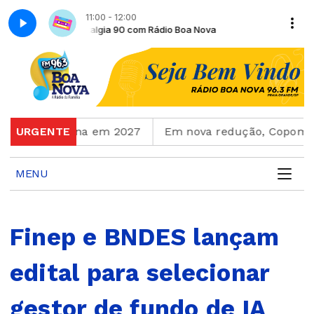
11:00 - 12:00
ova
Nostalgia 90 com Rádio Boa Nova
pa Feminina em 2027
URGENTE
Em nova redução, Copom baixa t
MENU
Finep e BNDES lançam
edital para selecionar
gestor de fundo de IA