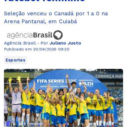
Seleção venceu o Canadá por 1 a 0 na
Arena Pantanal, em Cuiabá
Agência Brasil - Por
Juliano Justo
Publicado em 20/04/2026 09:20
Esportes