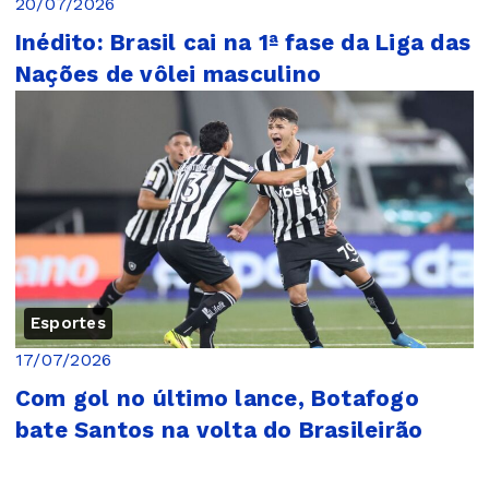
20/07/2026
Inédito: Brasil cai na 1ª fase da Liga das
Nações de vôlei masculino
Esportes
17/07/2026
Com gol no último lance, Botafogo
bate Santos na volta do Brasileirão