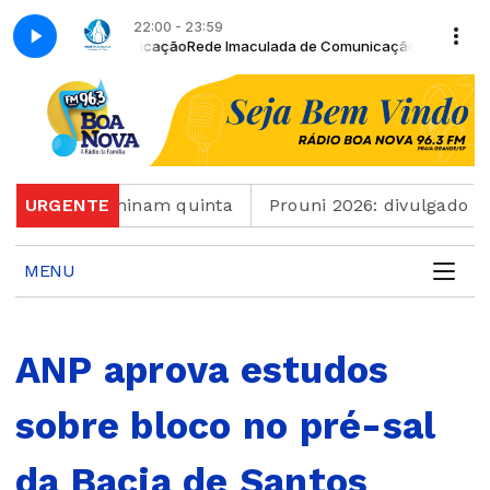
22:00 - 23:59
da de Comunicação
Rede Imaculada de Comunicação - Retransmissão c
uguês terminam quinta
URGENTE
Prouni 2026: divulgado resul
MENU
ANP aprova estudos
sobre bloco no pré-sal
da Bacia de Santos