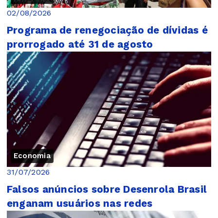
02/08/2026
Programa de renegociação de dívidas é
prorrogado até 31 de agosto
Economia
31/07/2026
Falsos anúncios sobre Desenrola Brasil
enganam usuários nas redes