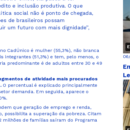
édito e inclusão produtiva. O que
tica social não é ponto de chegada,
ões de brasileiros possam
uir um futuro com mais dignidade”,
E
 no CadÚnico é mulher (55,3%), não branca
06
is integrantes (51,3%) e tem, pelo menos, o
ária predominante é de adultos entre 30 e 49
En
Le
segmentos de atividade mais procurados
.
O percentual é explicado principalmente
e setor demanda. Em seguida, aparece o
10%.
endem que geração de emprego e renda,
 possibilita a superação da pobreza. Citam
2 milhões de famílias saíram do Programa