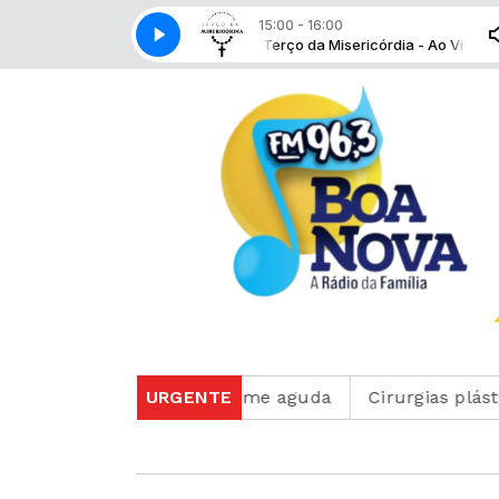
15:00 - 16:00
- Ao Vivo com Rádio Boa Nova
Terço da Misericórdia - Ao Vivo com Rádio
hões de pessoas à fome aguda
URGENTE
Cirurgias plásticas d