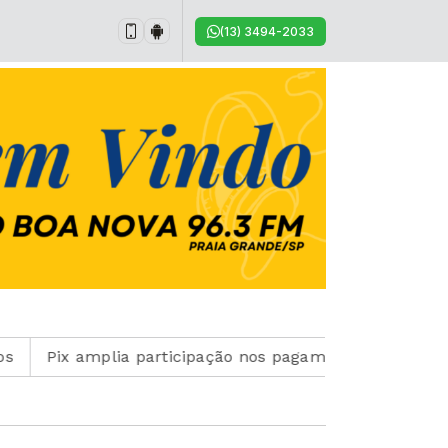
(13) 3494-2033
x amplia participação nos pagamentos em bares e resta