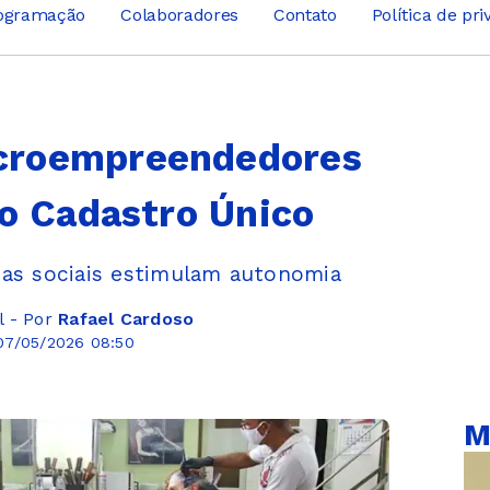
ogramação
Colaboradores
Contato
Política de pr
croempreendedores
no Cadastro Único
cas sociais estimulam autonomia
l - Por
Rafael Cardoso
07/05/2026 08:50
M