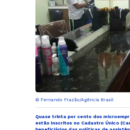
© Fernando Frazão/Agência Brasil
Quase trinta por cento dos microempr
estão inscritos no Cadastro Único (Ca
beneficiários das políticas de assist