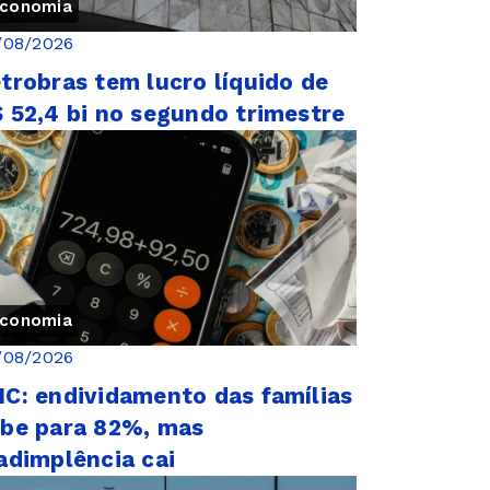
conomia
/08/2026
trobras tem lucro líquido de
 52,4 bi no segundo trimestre
conomia
/08/2026
C: endividamento das famílias
be para 82%, mas
adimplência cai