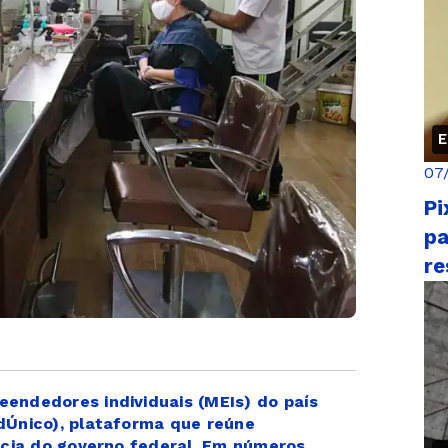
E
07
Pi
pa
re
eendedores individuais (MEIs) do país
dÚnico), plataforma que reúne
ência do governo federal. Em números