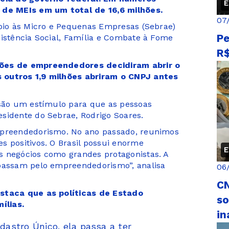
E
s de MEIs em um total de 16,6 milhões.
07
poio às Micro e Pequenas Empresas (Sebrae)
Pe
sistência Social, Família e Combate à Fome
R$
hões de empreendedores decidiram abrir o
 outros 1,9 milhões abriram o CNPJ antes
 são um estímulo para que as pessoas
sidente do Sebrae, Rodrigo Soares.
mpreendedorismo. No ano passado, reunimos
s positivos. O Brasil possui enorme
E
s negócios como grandes protagonistas. A
 passam pelo empreendedorismo”, analisa
06
CN
estaca que as políticas de Estado
so
ílias.
in
astro Único, ela passa a ter