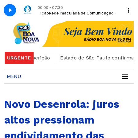
00:00 - 07:30
 de Comunicação
Rede Imaculada de Comunicação - Retransmissão co
ão de inscrição
URGENTE
Estado de São Paulo confirma 23 ca
MENU
Novo Desenrola: juros
altos pressionam
endividamento das