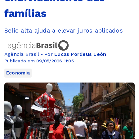
famílias
Selic alta ajuda a elevar juros aplicados
Agência Brasil - Por
Lucas Pordeus León
Publicado em 09/05/2026 11:05
Economia