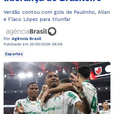
Verdão contou com gols de Paulinho, Allan
e Flaco López para triunfar
Por
Agência Brasil
Publicado em 25/05/2026 08:08
Esportes