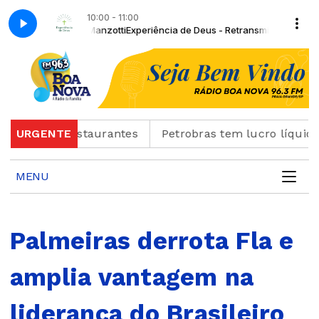
10:00 - 11:00
e Reginaldo Manzotti
Experiência de Deus - Retransmissão com Padre R
res e restaurantes
URGENTE
Petrobras tem lucro líquido de R
MENU
Palmeiras derrota Fla e
amplia vantagem na
liderança do Brasileiro