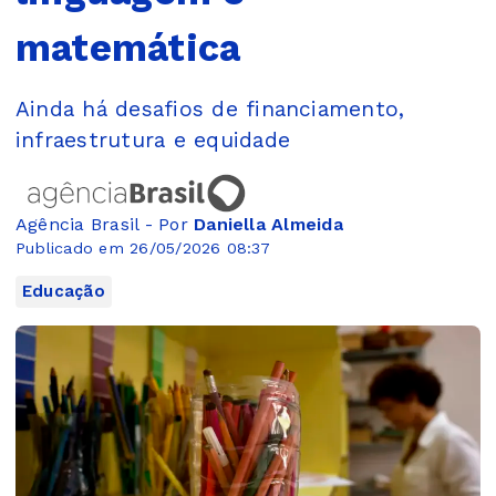
matemática
Ainda há desafios de financiamento,
infraestrutura e equidade
Agência Brasil - Por
Daniella Almeida
Publicado em 26/05/2026 08:37
Educação