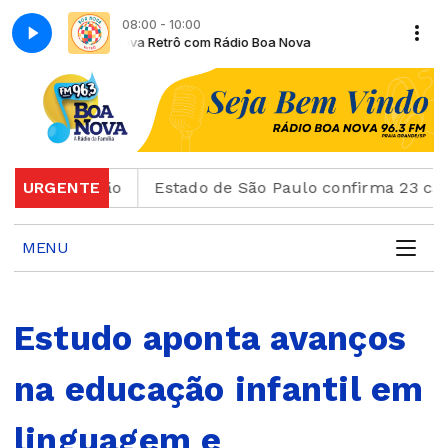
08:00 - 10:00
Boa Nova Retrô com Rádio Boa Nova
Boa Nova Ret
scrição
URGENTE
Estado de São Paulo confirma 23 casos de s
MENU
Estudo aponta avanços
na educação infantil em
linguagem e