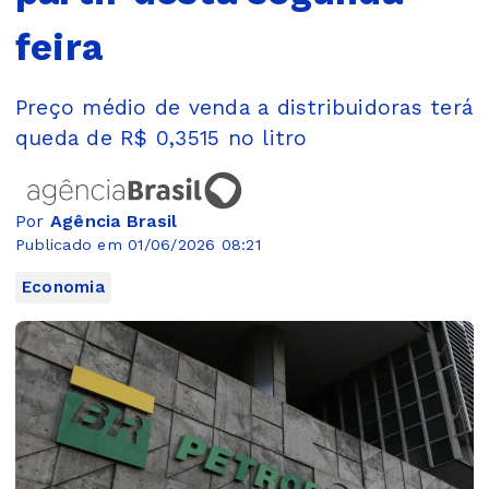
feira
Preço médio de venda a distribuidoras terá
queda de R$ 0,3515 no litro
Por
Agência Brasil
Publicado em 01/06/2026 08:21
Economia