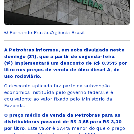
© Fernando Frazão/Agência Brasil
A Petrobras informou, em nota divulgada neste
domingo (31), que a partir de segunda-feira
(1º) implementará um desconto de R$ 0,3515 por
litro nos preços de venda de óleo diesel A, de
uso rodoviário.
O desconto aplicado faz parte da subvenção
econômica instituída pelo governo federal e é
equivalente ao valor fixado pelo Ministério da
Fazenda.
O preço médio de venda da Petrobras para as
distribuidoras passará de R$ 3,65 para R$ 3,30
por litro
. Este valor é 37,4% menor do que o preço