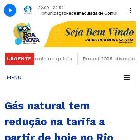
22:00 - 23:59
maculada de Comunicação
Rede Imaculada de Comunicação - Retransmi
rtuguês terminam quinta
URGENTE
Prouni 2026: divulgado res
MENU
Gás natural tem
redução na tarifa a
partir de hoje no Rio