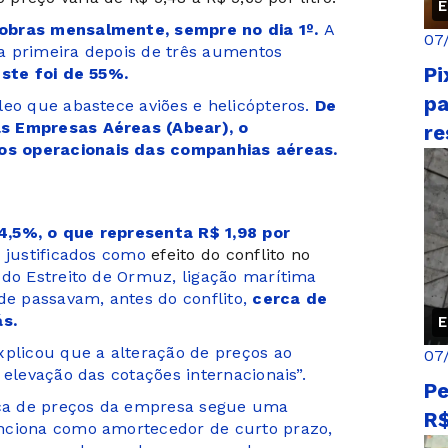
E
robras mensalmente, sempre no dia 1º.
A
07
a primeira depois de três aumentos
Pi
juste foi de 55%.
pa
leo que abastece aviões e helicópteros.
De
as Empresas Aéreas (Abear), o
re
os operacionais das companhias aéreas.
4,5%, o que representa R$ 1,98 por
 justificados como
efeito do conflito no
 do Estreito de Ormuz, ligação marítima
de passavam, antes do conflito,
cerca de
s.
E
xplicou que a alteração de preços ao
07
 elevação das cotações internacionais”.
Pe
tica de preços da empresa segue uma
R$
nciona como amortecedor de curto prazo,