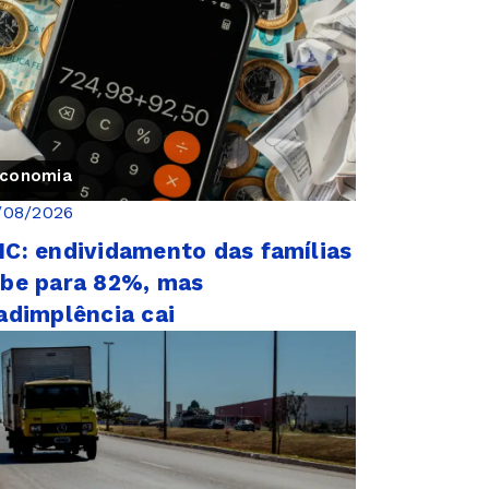
conomia
/08/2026
C: endividamento das famílias
be para 82%, mas
adimplência cai