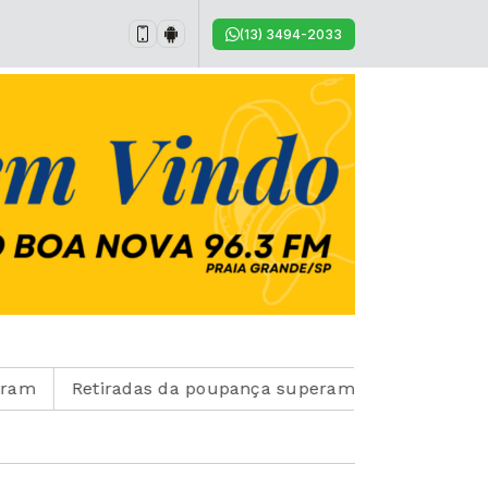
(13) 3494-2033
Retiradas da poupança superam depósitos em R$ 7,15 