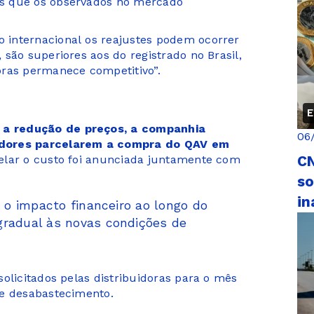
s que os observados no mercado
internacional os reajustes podem ocorrer
são superiores aos do registrado no Brasil,
bras permanece competitivo”.
o
E
a redução de preços, a companhia
06
adores parcelarem a compra do QAV em
CN
elar o custo foi anunciada juntamente com
so
in
r o impacto financeiro ao longo do
gradual às novas condições de
olicitados pelas distribuidoras para o mês
de desabastecimento.