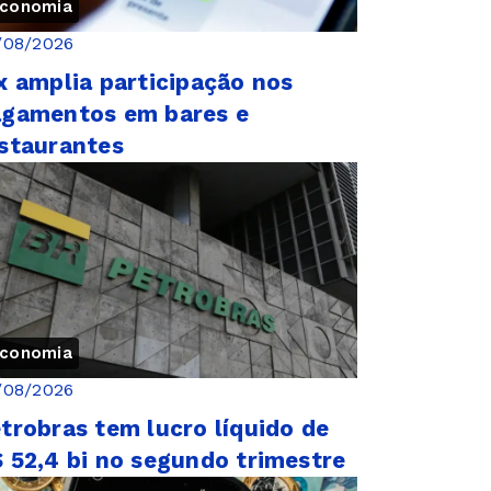
conomia
/08/2026
x amplia participação nos
gamentos em bares e
staurantes
conomia
/08/2026
trobras tem lucro líquido de
 52,4 bi no segundo trimestre