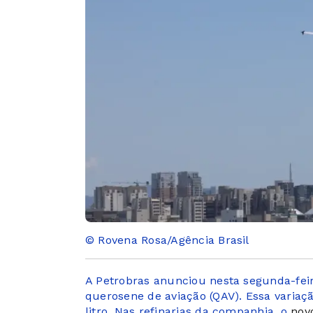
© Rovena Rosa/Agência Brasil
A Petrobras anunciou nesta segunda-feir
querosene de aviação (QAV). Essa variaç
litro. Nas refinarias da companhia, o
novo