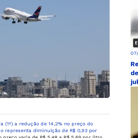
E
07
Re
de
ju
a (1º) a redução de 14,2% no preço do
ão representa diminuição de R$ 0,93 por
 preço varia de R$ 5,48 a R$ 5,69 por litro.