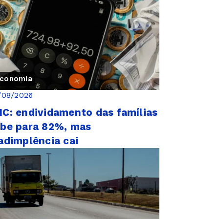
conomia
/08/2026
C: endividamento das famílias
be para 82%, mas
adimplência cai