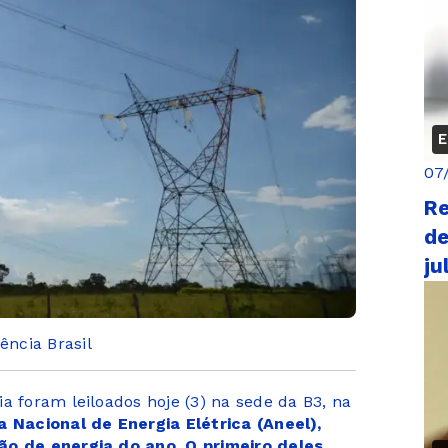
E
07
Re
de
ju
ncia Brasil
a foram leiloados hoje (3) na sede da B3, na
 Nacional de Energia Elétrica (Aneel),
ão de energia do ano. O primeiro deles,