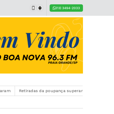
(13) 3494-2033
Retiradas da poupança superam depósitos em R$ 7,1