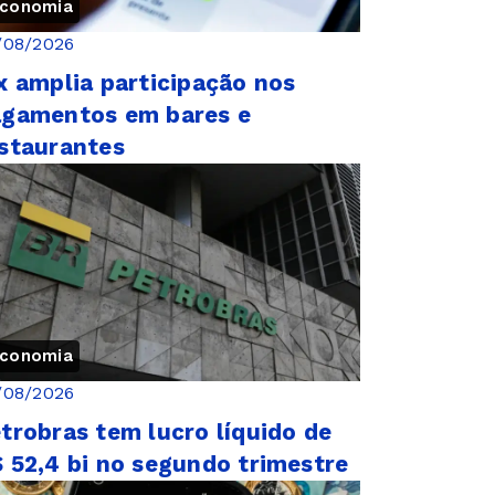
conomia
/08/2026
x amplia participação nos
gamentos em bares e
staurantes
conomia
/08/2026
trobras tem lucro líquido de
 52,4 bi no segundo trimestre