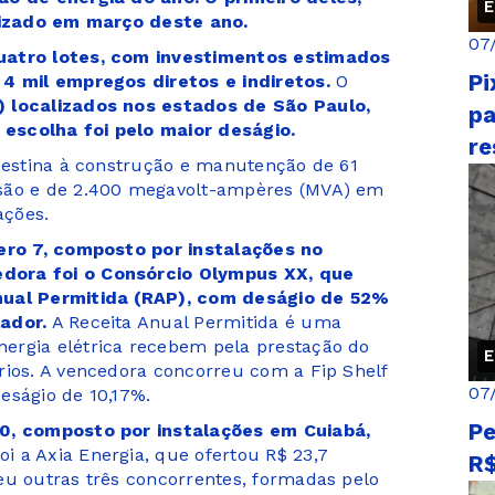
E
alizado em março deste ano.
07
quatro lotes, com investimentos estimados
Pi
 4 mil empregos diretos e indiretos.
O
) localizados nos estados de São Paulo,
pa
escolha foi pelo maior deságio.
re
 destina à construção e manutenção de 61
ssão e de 2.400 megavolt-ampères (MVA) em
ações.
mero 7, composto por instalações no
dora foi o Consórcio Olympus XX, que
nual Permitida (RAP), com deságio de 52%
ador.
A Receita Anual Permitida é uma
ergia elétrica recebem pela prestação do
E
rios. A vencedora concorreu com a Fip Shelf
07
eságio de 10,17%.
Pe
10, composto por instalações em Cuiabá,
i a Axia Energia, que ofertou R$ 23,7
R$
eu outras três concorrentes, formadas pelo