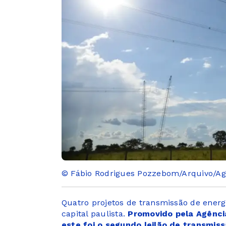
© Fábio Rodrigues Pozzebom/Arquivo/Agê
Quatro projetos de transmissão de energi
capital paulista.
Promovido pela Agência
este foi o segundo leilão de transmiss