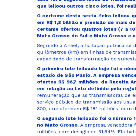
que leiloou outros cinco lotes, foi re
O certame desta sexta-feira leiloou 
em R$ 1,8 bilhão e previsão de mais de
certame ofertou quatros lotes (7 a 10
Mato Grosso do Sul e Mato Grosso e a 
Segundo a Aneel, a licitação pública se
quilômetros (km) em linhas de transmi
capacidade de transformação de subest
O primeiro lote leiloado hoje foi o nú
estado de São Paulo. A empresa vence
ofertou R$ 96,7 milhões de Receita A
em relação ao teto definido pelo regul
remuneração que as transmissoras de en
serviço público de transmissão aos usuá
300, que ofereceu R$ 181 milhões, com d
O segundo lote leiloado foi o número 
no Mato Grosso.
A empresa vencedora fo
milhões, com deságio de 51,84%. Ela bat