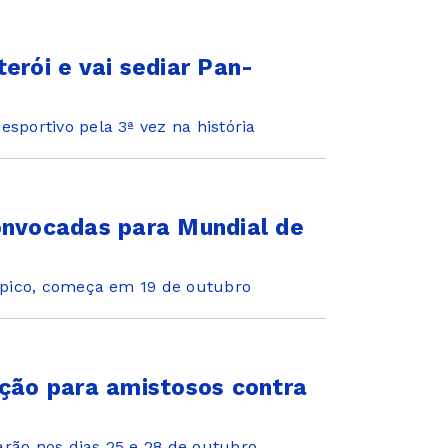
erói e vai sediar Pan-
esportivo pela 3ª vez na história
onvocadas para Mundial de
ímpico, começa em 19 de outubro
eção para amistosos contra
arão nos dias 25 e 28 de outubro