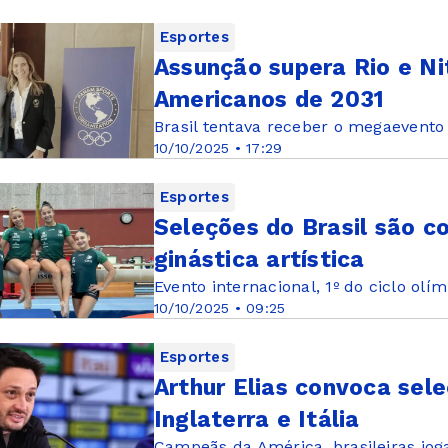
Esportes
Assunção supera Rio e Nit
Americanos de 2031
Brasil tentava receber o megaevento 
10/10/2025 • 17:29
Esportes
Seleções do Brasil são c
ginástica artística
Evento internacional, 1º do ciclo ol
10/10/2025 • 09:25
Esportes
Arthur Elias convoca sel
Inglaterra e Itália
Campeãs da América, brasileiras jog