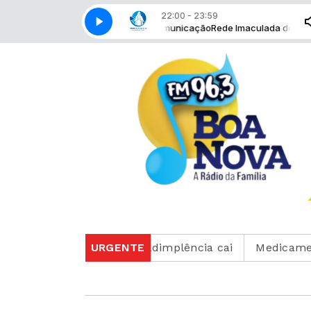
22:00 - 23:59
 com Rede Imaculada de Comunicação
Rede Imaculada de Comunicação 
be para 82%, mas inadimplência cai
URGENTE
Medicamento red