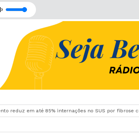
- Retransmissão com Rede Imaculada de Comunicação
uz em até 85% internações no SUS por fibrose cística