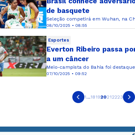
Brasil conhece adversári
de basquete
Seleção competirá em Wuhan, na Chi
08/10/2025 • 08:55
Esportes
Everton Ribeiro passa por
a um câncer
Meio-campista do Bahia foi destaque
07/10/2025 • 09:52
1
...
18
19
20
21
22
23