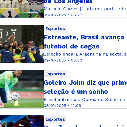
de Los Angeles
Marcelo Gomes já faturou prata e b
09/10/2025 • 08:27
Esportes
Estreante, Brasil avança
futebol de cegas
Seleção encara Argentina na sexta, à
09/10/2025 • 08:20
Esportes
Goleiro John diz que pri
seleção é um sonho
Brasil enfrenta a Coreia do Sul em a
08/10/2025 • 12:06
Esportes