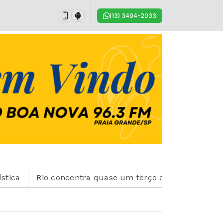
(13) 3494-2033
Rio concentra quase um terço de casos de exercício i