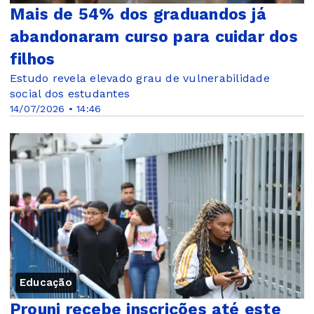
Mais de 54% dos graduandos já
abandonaram curso para cuidar dos
filhos
Estudo revela elevado grau de vulnerabilidade
social dos estudantes
14/07/2026 • 14:46
Educação
Prouni recebe inscrições até este