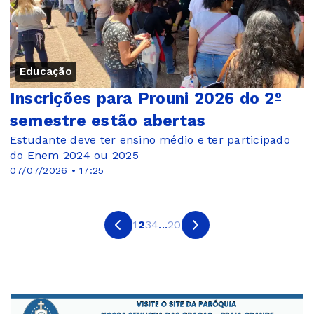
Educação
Inscrições para Prouni 2026 do 2º
semestre estão abertas
Estudante deve ter ensino médio e ter participado
do Enem 2024 ou 2025
07/07/2026 • 17:25
1
2
3
4
...
20