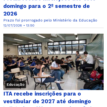
domingo para o 2º semestre de
2026
Prazo foi prorrogado pelo Ministério da Educação
12/07/2026 • 13:50
Educação
ITA recebe inscrições para o
vestibular de 2027 até domingo