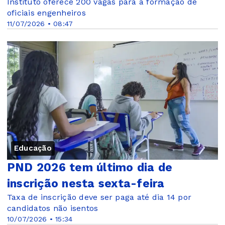
Instituto oferece 200 vagas para a formação de
oficiais engenheiros
11/07/2026 • 08:47
Educação
PND 2026 tem último dia de
inscrição nesta sexta-feira
Taxa de inscrição deve ser paga até dia 14 por
candidatos não isentos
10/07/2026 • 15:34